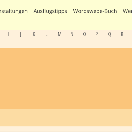
nstaltungen
Ausflugstipps
Worpswede-Buch
We
I
J
K
L
M
N
O
P
Q
R