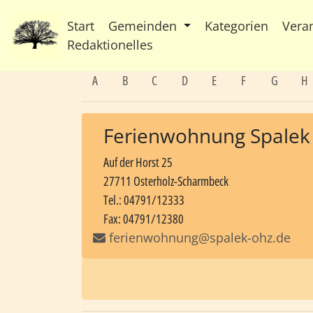
Start
Gemeinden
Kategorien
Vera
Redaktionelles
A
B
C
D
E
F
G
H
Ferienwohnung Spalek
Auf der Horst 25
27711 Osterholz-Scharmbeck
Tel.: 04791/12333
Fax: 04791/12380
ferienwohnung@spalek-ohz.de