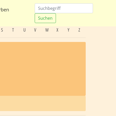
rben
Suchen
S
T
U
V
W
X
Y
Z