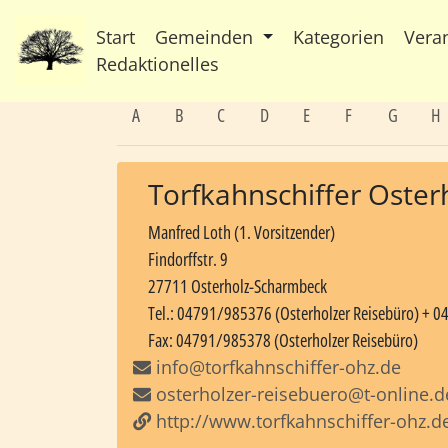
Start
Gemeinden
Kategorien
Vera
Redaktionelles
A
B
C
D
E
F
G
H
Torfkahnschiffer Oster
Manfred Loth (1. Vorsitzender)
Findorffstr. 9
27711 Osterholz-Scharmbeck
Tel.: 04791/985376 (Osterholzer Reisebüro) + 0
Fax: 04791/985378 (Osterholzer Reisebüro)
info@torfkahnschiffer-ohz.de
osterholzer-reisebuero@t-online.d
http://www.torfkahnschiffer-ohz.d