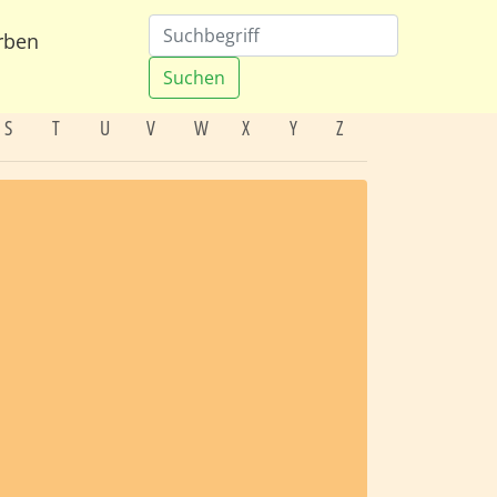
rben
Suchen
S
T
U
V
W
X
Y
Z