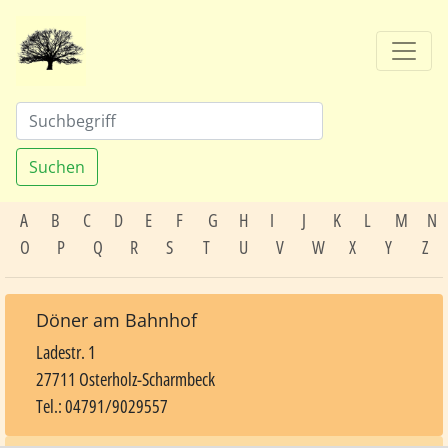
Suchen
A
B
C
D
E
F
G
H
I
J
K
L
M
N
O
P
Q
R
S
T
U
V
W
X
Y
Z
Döner am Bahnhof
Ladestr. 1
27711 Osterholz-Scharmbeck
Tel.: 04791/9029557