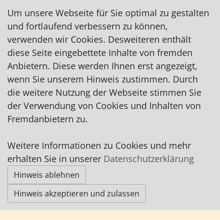
Fax: 04791/58283
Um unsere Webseite für Sie optimal zu gestalten
praxis@arzt-am-markt.de
und fortlaufend verbessern zu können,
http://www.arzt-am-markt.de
verwenden wir Cookies. Desweiteren enthält
diese Seite eingebettete Inhalte von fremden
Uwe Böttjer (Facharzt für Chirurgie, Facharzt für
Anbietern. Diese werden Ihnen erst angezeigt,
Allgemeinmedizin)
wenn Sie unserem Hinweis zustimmen. Durch
Anja Heuser (Fachärztin für Allgemeinmedizin)
die weitere Nutzung der Webseite stimmen Sie
Horst Weidenhöfer (Facharzt für Allgemeinmedizin)
der Verwendung von Cookies und Inhalten von
Fremdanbietern zu.
Impressum
|
Datenschutz
|
AGB
Weitere Informationen zu Cookies und mehr
erhalten Sie in unserer
Datenschutzerklärung
Hinweis ablehnen
© Worpswede24 2015-2026
Hinweis akzeptieren und zulassen