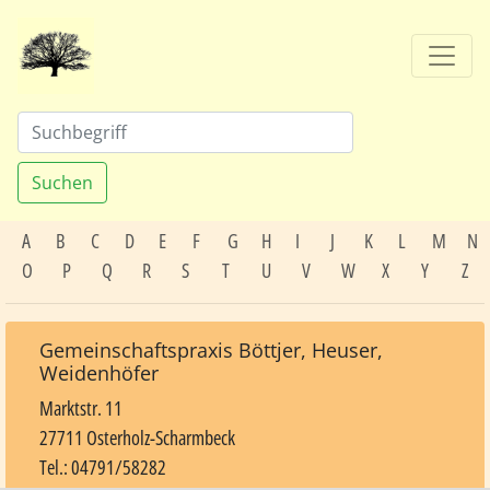
Suchen
A
B
C
D
E
F
G
H
I
J
K
L
M
N
O
P
Q
R
S
T
U
V
W
X
Y
Z
Gemeinschaftspraxis Böttjer, Heuser,
Weidenhöfer
Marktstr. 11
27711 Osterholz-Scharmbeck
Tel.: 04791/58282