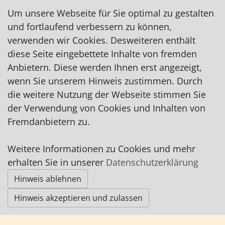
info@a-lorenz.de
Um unsere Webseite für Sie optimal zu gestalten
http://www.a-lorenz.de
und fortlaufend verbessern zu können,
verwenden wir Cookies. Desweiteren enthält
Finanzdienstleistungen, Reisepreisvergleich.
diese Seite eingebettete Inhalte von fremden
Anbietern. Diese werden Ihnen erst angezeigt,
wenn Sie unserem Hinweis zustimmen. Durch
die weitere Nutzung der Webseite stimmen Sie
Impressum
|
Datenschutz
|
AGB
der Verwendung von Cookies und Inhalten von
Fremdanbietern zu.
© Worpswede24 2015-2026
Weitere Informationen zu Cookies und mehr
erhalten Sie in unserer
Datenschutzerklärung
Hinweis ablehnen
Hinweis akzeptieren und zulassen