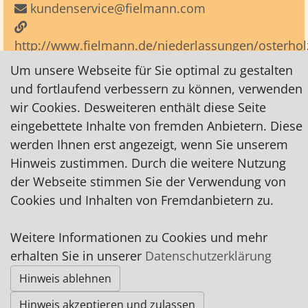
kundenservice@fielmann.com
http://www.fielmann.de/niederlassungen/osterhol
scharmbeck/27711-kirchenstrasse-19-19-a/
Um unsere Webseite für Sie optimal zu gestalten
http://www.fielmann.de
und fortlaufend verbessern zu können, verwenden
auf Facebook
wir Cookies. Desweiteren enthält diese Seite
auf Facebook2
eingebettete Inhalte von fremden Anbietern. Diese
werden Ihnen erst angezeigt, wenn Sie unserem
Hinweis zustimmen. Durch die weitere Nutzung
der Webseite stimmen Sie der Verwendung von
Cookies und Inhalten von Fremdanbietern zu.
Impressum
|
Datenschutz
|
AGB
Weitere Informationen zu Cookies und mehr
erhalten Sie in unserer
Datenschutzerklärung
© Worpswede24 2015-2026
Hinweis ablehnen
Hinweis akzeptieren und zulassen