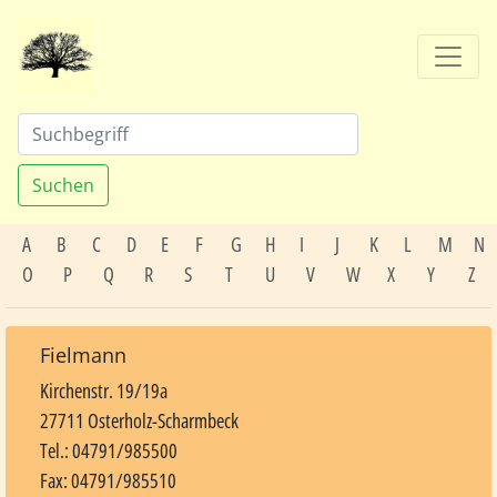
Suchen
A
B
C
D
E
F
G
H
I
J
K
L
M
N
O
P
Q
R
S
T
U
V
W
X
Y
Z
Fielmann
Kirchenstr. 19/19a
27711 Osterholz-Scharmbeck
Tel.: 04791/985500
Fax: 04791/985510