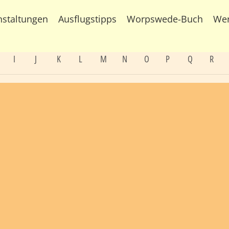
nstaltungen
Ausflugstipps
Worpswede-Buch
We
I
J
K
L
M
N
O
P
Q
R