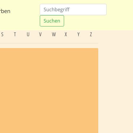
rben
Suchen
S
T
U
V
W
X
Y
Z