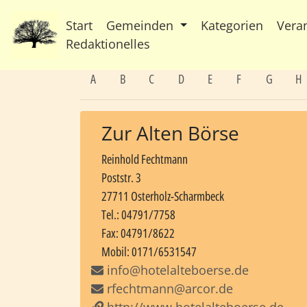
Start
Gemeinden
Kategorien
Vera
Redaktionelles
A
B
C
D
E
F
G
H
Zur Alten Börse
Reinhold Fechtmann
Poststr. 3
27711 Osterholz-Scharmbeck
Tel.: 04791/7758
Fax: 04791/8622
Mobil: 0171/6531547
info@hotelalteboerse.de
rfechtmann@arcor.de