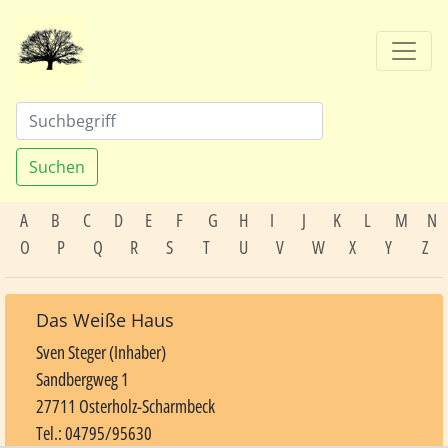
Suchen
A
B
C
D
E
F
G
H
I
J
K
L
M
N
O
P
Q
R
S
T
U
V
W
X
Y
Z
Das Weiße Haus
Sven Steger (Inhaber)
Sandbergweg 1
27711 Osterholz-Scharmbeck
Tel.: 04795/95630