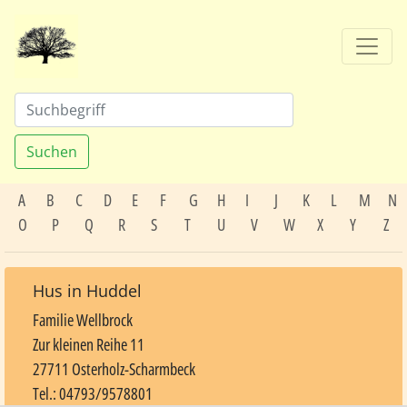
Suchen
A
B
C
D
E
F
G
H
I
J
K
L
M
N
O
P
Q
R
S
T
U
V
W
X
Y
Z
Hus in Huddel
Familie Wellbrock
Zur kleinen Reihe 11
27711 Osterholz-Scharmbeck
Tel.: 04793/9578801