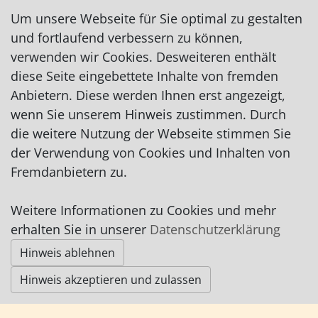
Fax: 04793/9578800
Um unsere Webseite für Sie optimal zu gestalten
wellbrock-hambergen@t-online.de
und fortlaufend verbessern zu können,
verwenden wir Cookies. Desweiteren enthält
diese Seite eingebettete Inhalte von fremden
Anbietern. Diese werden Ihnen erst angezeigt,
wenn Sie unserem Hinweis zustimmen. Durch
die weitere Nutzung der Webseite stimmen Sie
Impressum
|
Datenschutz
|
AGB
der Verwendung von Cookies und Inhalten von
Fremdanbietern zu.
© Worpswede24 2015-2026
Weitere Informationen zu Cookies und mehr
erhalten Sie in unserer
Datenschutzerklärung
Hinweis ablehnen
Hinweis akzeptieren und zulassen