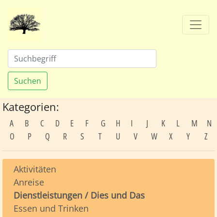
Suchen
Kategorien:
A
B
C
D
E
F
G
H
I
J
K
L
M
N
O
P
Q
R
S
T
U
V
W
X
Y
Z
Aktivitäten
Anreise
Dienstleistungen / Dies und Das
Essen und Trinken