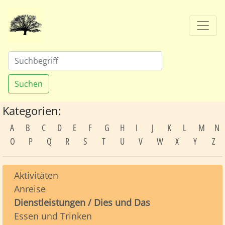
Suchen
Kategorien:
A
B
C
D
E
F
G
H
I
J
K
L
M
N
O
P
Q
R
S
T
U
V
W
X
Y
Z
Aktivitäten
Anreise
Dienstleistungen / Dies und Das
Essen und Trinken